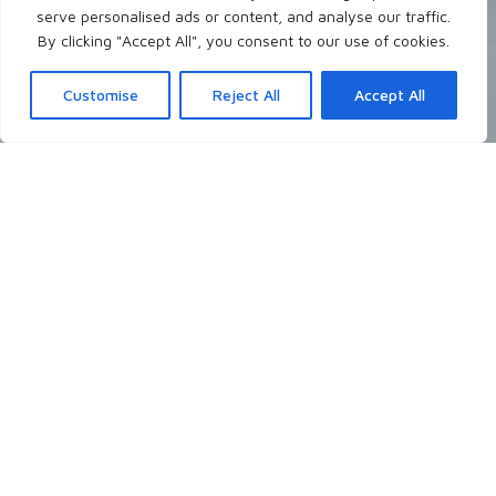
serve personalised ads or content, and analyse our traffic.
By clicking "Accept All", you consent to our use of cookies.
Customise
Reject All
Accept All
Neueste Blogposts
Ich schreibe theologisch, persönlich, christlich
über Themen, die mir gerade auf dem
Herzen liegen, die mich grundsätzlich
interessieren, oder auch mal auf Nachfrage.
- Worüber möchtest du gerne lesen?