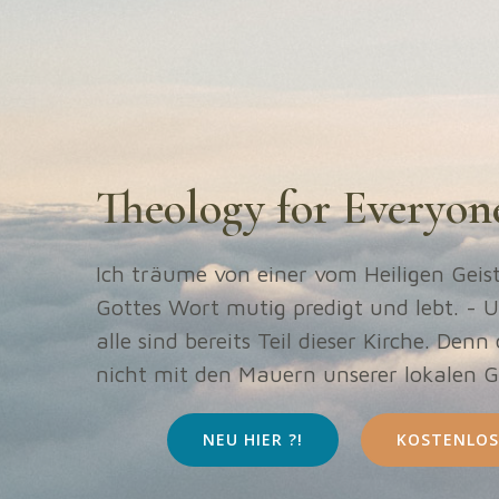
Theology for Everyon
Ich träume von einer vom Heiligen Geist 
Gottes Wort mutig predigt und lebt. - U
alle sind bereits Teil dieser Kirche. Denn
nicht mit den Mauern unserer lokalen 
NEU HIER ?!
KOSTENLOS