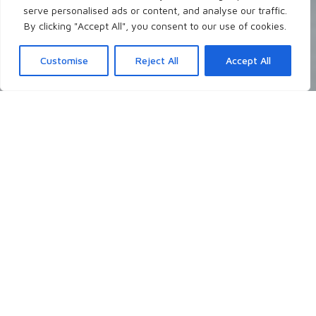
serve personalised ads or content, and analyse our traffic.
By clicking "Accept All", you consent to our use of cookies.
Customise
Reject All
Accept All
Neueste Blogposts
Ich schreibe theologisch, persönlich, christlich
über Themen, die mir gerade auf dem
Herzen liegen, die mich grundsätzlich
interessieren, oder auch mal auf Nachfrage.
- Worüber möchtest du gerne lesen?