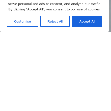
serve personalised ads or content, and analyse our traffic.
By clicking "Accept All", you consent to our use of cookies.
Customise
Reject All
Accept All
Neueste Blogposts
Ich schreibe theologisch, persönlich, christlich
über Themen, die mir gerade auf dem
Herzen liegen, die mich grundsätzlich
interessieren, oder auch mal auf Nachfrage.
- Worüber möchtest du gerne lesen?