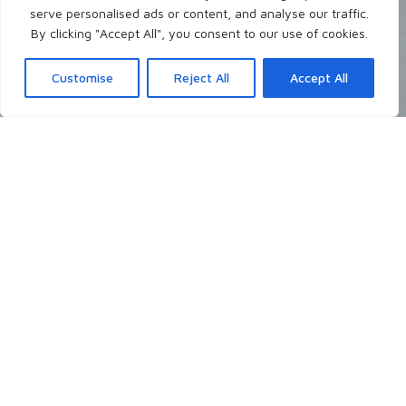
serve personalised ads or content, and analyse our traffic.
By clicking "Accept All", you consent to our use of cookies.
Customise
Reject All
Accept All
Neueste Blogposts
Ich schreibe theologisch, persönlich, christlich
über Themen, die mir gerade auf dem
Herzen liegen, die mich grundsätzlich
interessieren, oder auch mal auf Nachfrage.
- Worüber möchtest du gerne lesen?