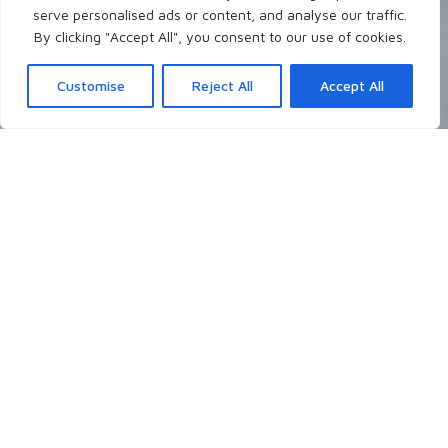
serve personalised ads or content, and analyse our traffic.
By clicking "Accept All", you consent to our use of cookies.
Customise
Reject All
Accept All
Neueste Blogposts
Ich schreibe theologisch, persönlich, christlich
über Themen, die mir gerade auf dem
Herzen liegen, die mich grundsätzlich
interessieren, oder auch mal auf Nachfrage.
- Worüber möchtest du gerne lesen?