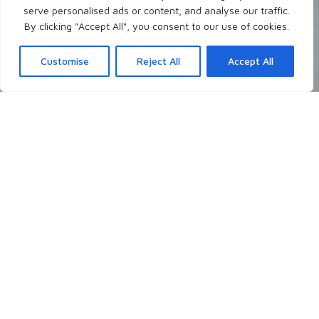
serve personalised ads or content, and analyse our traffic.
By clicking "Accept All", you consent to our use of cookies.
Customise
Reject All
Accept All
Neueste Blogposts
Ich schreibe theologisch, persönlich, christlich
über Themen, die mir gerade auf dem
Herzen liegen, die mich grundsätzlich
interessieren, oder auch mal auf Nachfrage.
- Worüber möchtest du gerne lesen?