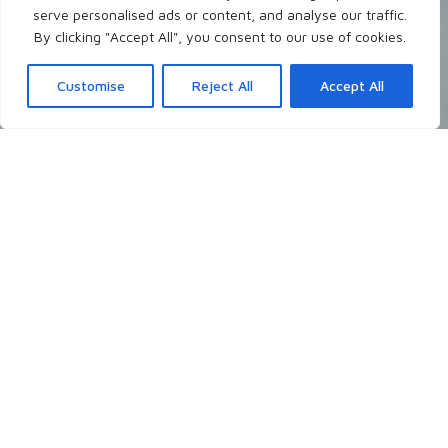
serve personalised ads or content, and analyse our traffic.
By clicking "Accept All", you consent to our use of cookies.
Customise
Reject All
Accept All
Neueste Blogposts
Ich schreibe theologisch, persönlich, christlich
über Themen, die mir gerade auf dem
Herzen liegen, die mich grundsätzlich
interessieren, oder auch mal auf Nachfrage.
- Worüber möchtest du gerne lesen?