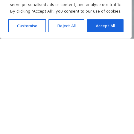
serve personalised ads or content, and analyse our traffic.
By clicking "Accept All", you consent to our use of cookies.
Customise
Reject All
Accept All
Neueste Blogposts
Ich schreibe theologisch, persönlich, christlich
über Themen, die mir gerade auf dem
Herzen liegen, die mich grundsätzlich
interessieren, oder auch mal auf Nachfrage.
- Worüber möchtest du gerne lesen?