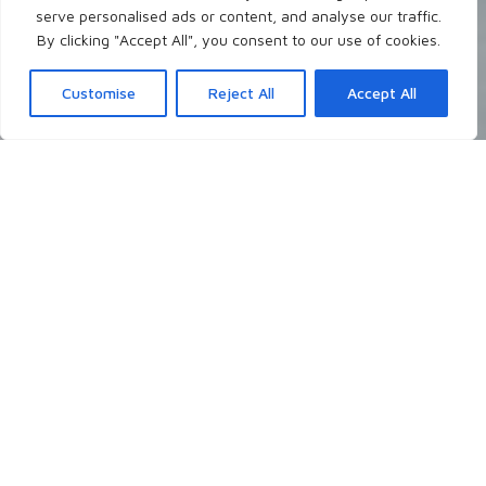
serve personalised ads or content, and analyse our traffic.
By clicking "Accept All", you consent to our use of cookies.
Customise
Reject All
Accept All
Neueste Blogposts
Ich schreibe theologisch, persönlich, christlich
über Themen, die mir gerade auf dem
Herzen liegen, die mich grundsätzlich
interessieren, oder auch mal auf Nachfrage.
- Worüber möchtest du gerne lesen?