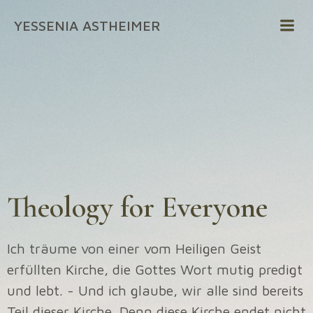
Zum
YESSENIA ASTHEIMER
Inhalt
springen
Theology for Everyone
Ich träume von einer vom Heiligen Geist
erfüllten Kirche, die Gottes Wort mutig predigt
und lebt. - Und ich glaube, wir alle sind bereits
Teil dieser Kirche. Denn diese Kirche endet nicht