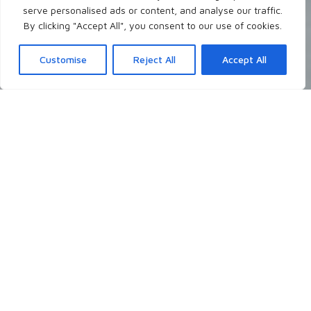
serve personalised ads or content, and analyse our traffic.
By clicking "Accept All", you consent to our use of cookies.
Customise
Reject All
Accept All
Neueste Blogposts
Ich schreibe theologisch, persönlich, christlich
über Themen, die mir gerade auf dem
Herzen liegen, die mich grundsätzlich
interessieren, oder auch mal auf Nachfrage.
- Worüber möchtest du gerne lesen?