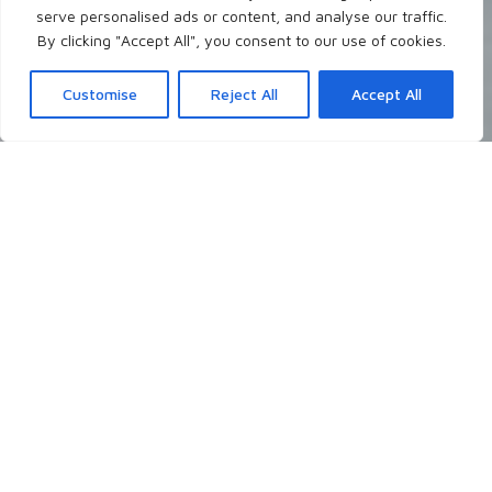
serve personalised ads or content, and analyse our traffic.
By clicking "Accept All", you consent to our use of cookies.
Customise
Reject All
Accept All
Neueste Blogposts
Ich schreibe theologisch, persönlich, christlich
über Themen, die mir gerade auf dem
Herzen liegen, die mich grundsätzlich
interessieren, oder auch mal auf Nachfrage.
- Worüber möchtest du gerne lesen?